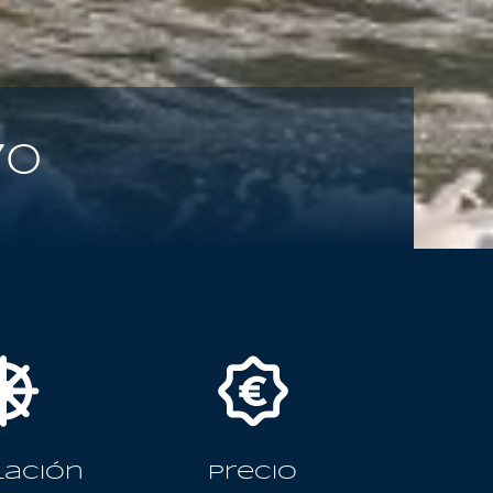
70
lación
Precio