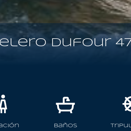
elero Dufour 4
ación
Baños
Tripu