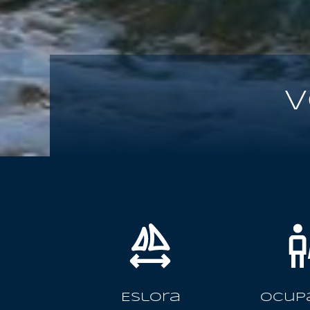
V
Eslora
Ocup